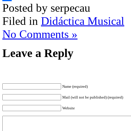
Posted by serpecau
Comparteix
Filed in
Didáctica Musical
No Comments »
Leave a Reply
Name (required)
Mail (will not be published) (required)
Website