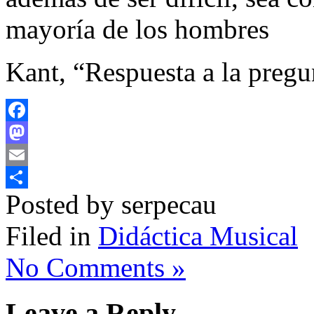
mayoría de los hombres
Kant, “Respuesta a la pregun
Facebook
Mastodon
Email
Posted by serpecau
Comparteix
Filed in
Didáctica Musical
No Comments »
Leave a Reply